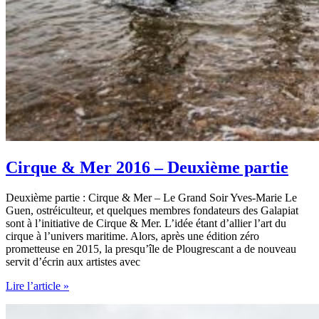
Cirque & Mer 2016 – Deuxième partie
Deuxième partie : Cirque & Mer – Le Grand Soir Yves-Marie Le
Guen, ostréiculteur, et quelques membres fondateurs des Galapiat
sont à l’initiative de Cirque & Mer. L’idée étant d’allier l’art du
cirque à l’univers maritime. Alors, après une édition zéro
prometteuse en 2015, la presqu’île de Plougrescant a de nouveau
servit d’écrin aux artistes avec
Cirque
Lire l’article »
&
Mer