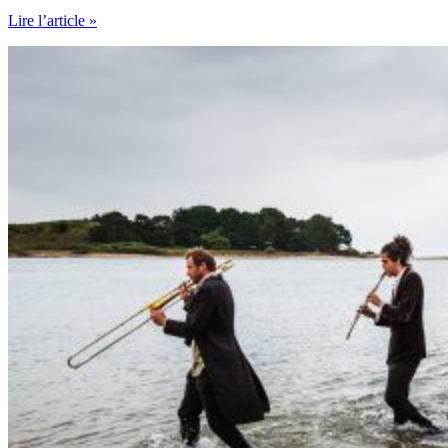
Cirque
Lire l’article »
&
Mer
2016
–
Troisième
partie