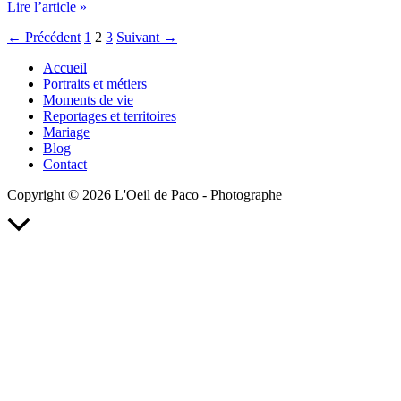
Entrainement
Lire l’article »
de
←
Précédent
1
2
3
Suivant
→
trampoline
Accueil
Portraits et métiers
Moments de vie
Reportages et territoires
Mariage
Blog
Contact
Copyright © 2026 L'Oeil de Paco - Photographe
Retour
en
haut