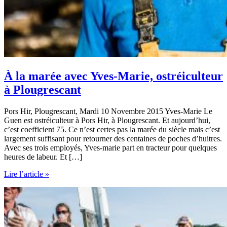
À la marée avec Yves-Marie, ostréiculteur
à Plougrescant
Pors Hir, Plougrescant, Mardi 10 Novembre 2015 Yves-Marie Le
Guen est ostréiculteur à Pors Hir, à Plougrescant. Et aujourd’hui,
c’est coefficient 75. Ce n’est certes pas la marée du siècle mais c’est
largement suffisant pour retourner des centaines de poches d’huitres.
Avec ses trois employés, Yves-marie part en tracteur pour quelques
heures de labeur. Et […]
À
Lire l’article »
la
marée
avec
Yves-
Marie,