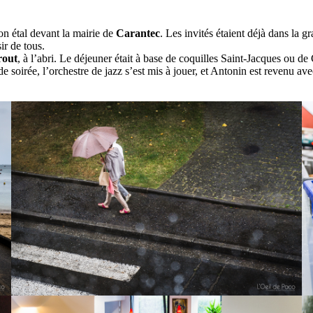
son étal devant la mairie de
Carantec
. Les invités étaient déjà dans la g
ir de tous.
rout
, à l’abri. Le déjeuner était à base de coquilles Saint-Jacques ou de
de soirée, l’orchestre de jazz s’est mis à jouer, et Antonin est revenu avec