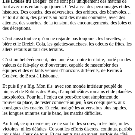
Les Étoiles du Trégor
, ce ne sont pas uniquement des matchs de
foot avec nos enfants qui jouent. C’est aussi des personnages et des
histoires. Des coachs, des adversaires, des arbitres, des bénévoles…
Et tout autour, des parents au bord des mains courantes, avec des
attentes, des sourires, de la tension, des encouragements, des joies et
des déceptions.
C’est aussi tout ce qu’on ne regarde pas toujours : les buvettes, la
bière et le Breizh Cola, les galettes-saucisses, les odeurs de frites, les
allers-retours autour des terrains.
C’est un bel événement, bien ancré sur notre territoire, porté par des
valeurs de fair-play et d’ouverture, capable de rassembler des
équipes et des enfants venues d’horizons différents, de Reims à
Genève, de Brest à Lisbonne.
Et puis il y a Ifig. Mon fils, avec son monde intérieur peuplé de
ninjas et de Robins des Bois, d’amphithéâtres romains et de planètes
inexplorées. Pour lui, l’enjeu est peut-être tout simplement de
trouver sa place, de rester connecté au jeu, à ses coéquipiers, aux
consignes des coachs. Et cela, malgré les adversaires plus rapides,
les longues minutes sur le banc, les matchs difficiles.
Au final, ce qui demeure, ce ne sont ni les scores, ni les buts, ni les
victoires, ni les défaites. Ce sont les efforts discrets, continus, parfois
invisibles. Ceux de tous. Et ces petits pas en avant, parfois de côté,