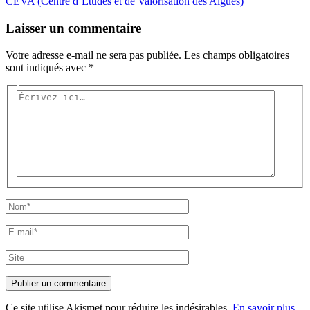
CEVA (Centre d’Études et de Valorisation des Algues)
Laisser un commentaire
Votre adresse e-mail ne sera pas publiée.
Les champs obligatoires
sont indiqués avec
*
Écrivez
ici…
Nom*
E-
mail*
Site
Ce site utilise Akismet pour réduire les indésirables.
En savoir plus