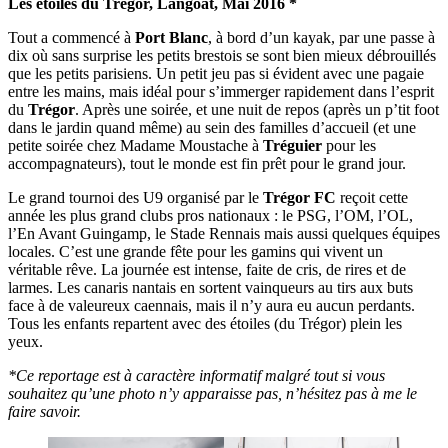
Les étoiles du Trégor, Langoat, Mai 2016 *
Tout a commencé à
Port Blanc
, à bord d’un kayak, par une passe à
dix où sans surprise les petits brestois se sont bien mieux débrouillés
que les petits parisiens. Un petit jeu pas si évident avec une pagaie
entre les mains, mais idéal pour s’immerger rapidement dans l’esprit
du
Trégor
. Après une soirée, et une nuit de repos (après un p’tit foot
dans le jardin quand même) au sein des familles d’accueil (et une
petite soirée chez Madame Moustache à
Tréguier
pour les
accompagnateurs), tout le monde est fin prêt pour le grand jour.
Le grand tournoi des U9 organisé par le
Trégor FC
reçoit cette
année les plus grand clubs pros nationaux : le PSG, l’OM, l’OL,
l’En Avant Guingamp, le Stade Rennais mais aussi quelques équipes
locales. C’est une grande fête pour les gamins qui vivent un
véritable rêve. La journée est intense, faite de cris, de rires et de
larmes. Les canaris nantais en sortent vainqueurs au tirs aux buts
face à de valeureux caennais, mais il n’y aura eu aucun perdants.
Tous les enfants repartent avec des étoiles (du Trégor) plein les
yeux.
*Ce reportage est à caractère informatif malgré tout si vous
souhaitez qu’une photo n’y apparaisse pas, n’hésitez pas à me le
faire savoir.