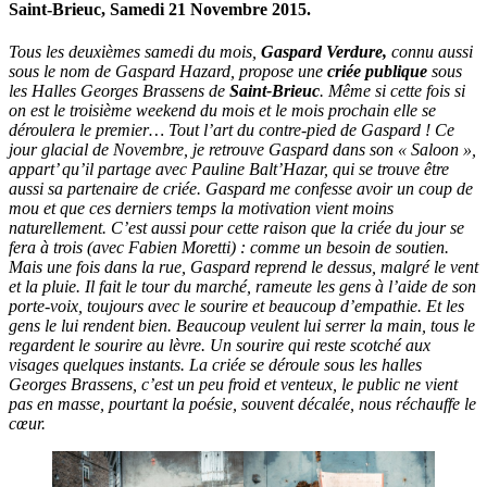
Saint-Brieuc, Samedi 21 Novembre 2015.
Tous les deuxièmes samedi du mois,
Gaspard Verdure,
connu aussi
sous le nom de Gaspard Hazard, propose une
criée publique
sous
les Halles Georges Brassens de
Saint-Brieuc
. Même si cette fois si
on est le troisième weekend du mois et le mois prochain elle se
déroulera le premier… Tout l’art du contre-pied de Gaspard ! Ce
jour glacial de Novembre, je retrouve Gaspard dans son « Saloon »,
appart’ qu’il partage avec Pauline Balt’Hazar, qui se trouve être
aussi sa partenaire de criée. Gaspard me confesse avoir un coup de
mou et que ces derniers temps la motivation vient moins
naturellement. C’est aussi pour cette raison que la criée du jour se
fera à trois (avec Fabien Moretti) : comme un besoin de soutien.
Mais une fois dans la rue, Gaspard reprend le dessus, malgré le vent
et la pluie. Il fait le tour du marché, rameute les gens à l’aide de son
porte-voix, toujours avec le sourire et beaucoup d’empathie. Et les
gens le lui rendent bien. Beaucoup veulent lui serrer la main, tous le
regardent le sourire au lèvre. Un sourire qui reste scotché aux
visages quelques instants. La criée se déroule sous les halles
Georges Brassens, c’est un peu froid et venteux, le public ne vient
pas en masse, pourtant la poésie, souvent décalée, nous réchauffe le
cœur.