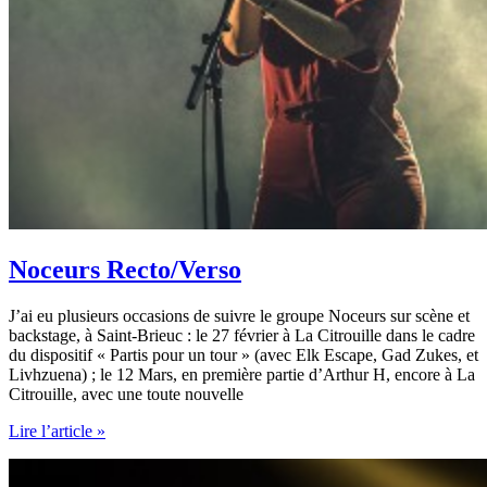
Noceurs Recto/Verso
J’ai eu plusieurs occasions de suivre le groupe Noceurs sur scène et
backstage, à Saint-Brieuc : le 27 février à La Citrouille dans le cadre
du dispositif « Partis pour un tour » (avec Elk Escape, Gad Zukes, et
Livhzuena) ; le 12 Mars, en première partie d’Arthur H, encore à La
Citrouille, avec une toute nouvelle
Noceurs
Lire l’article »
Recto/Verso