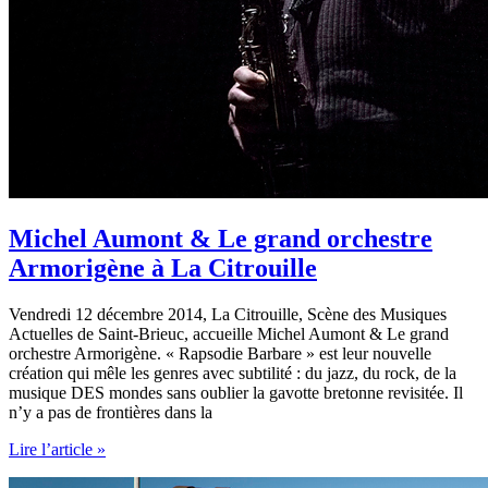
Michel Aumont & Le grand orchestre
Armorigène à La Citrouille
Vendredi 12 décembre 2014, La Citrouille, Scène des Musiques
Actuelles de Saint-Brieuc, accueille Michel Aumont & Le grand
orchestre Armorigène. « Rapsodie Barbare » est leur nouvelle
création qui mêle les genres avec subtilité : du jazz, du rock, de la
musique DES mondes sans oublier la gavotte bretonne revisitée. Il
n’y a pas de frontières dans la
Michel
Lire l’article »
Aumont
&