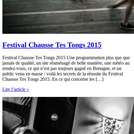
Festival Chausse Tes Tongs 2015
Festival Chausse Tes Tongs 2015 Une programmation plus que que
jamais de qualité, un site réaménagé de belle manière, une météo au
rendez-vous, ce qui n’est pas toujours gagné en Bretagne, et un
public venu en masse : voilà les secrets de la réussite du Festival
Chausse Tes Tongs 2015. En ce qui concerne les […]
Festival
Lire l’article »
Chausse
Tes
Tongs
2015