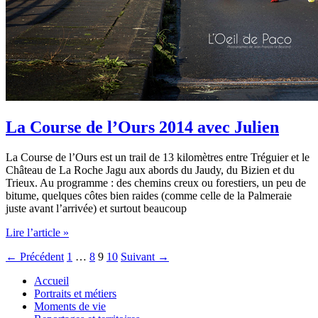
La Course de l’Ours 2014 avec Julien
La Course de l’Ours est un trail de 13 kilomètres entre Tréguier et le
Château de La Roche Jagu aux abords du Jaudy, du Bizien et du
Trieux. Au programme : des chemins creux ou forestiers, un peu de
bitume, quelques côtes bien raides (comme celle de la Palmeraie
juste avant l’arrivée) et surtout beaucoup
La
Lire l’article »
Course
←
Précédent
1
…
8
9
10
Suivant
→
de
l’Ours
Accueil
2014
Portraits et métiers
avec
Moments de vie
Julien