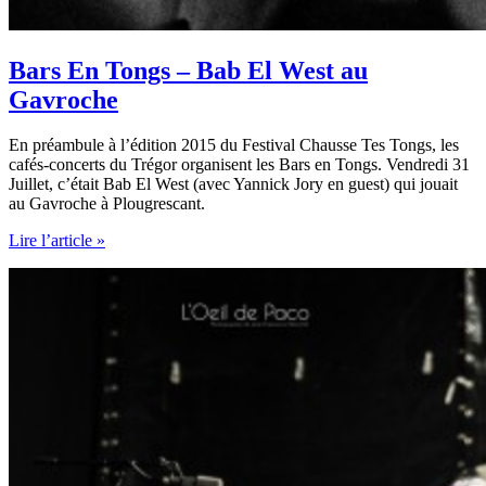
Bars En Tongs – Bab El West au
Gavroche
En préambule à l’édition 2015 du Festival Chausse Tes Tongs, les
cafés-concerts du Trégor organisent les Bars en Tongs. Vendredi 31
Juillet, c’était Bab El West (avec Yannick Jory en guest) qui jouait
au Gavroche à Plougrescant.
Bars
Lire l’article »
En
Tongs
–
Bab
El
West
au
Gavroche