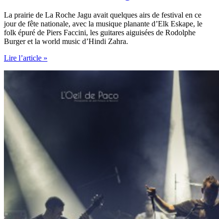
La prairie de La Roche Jagu avait quelques airs de festival en ce
jour de fête nationale, avec la musique planante d’Elk Eskape, le
folk épuré de Piers Faccini, les guitares aiguisées de Rodolphe
Burger et la world music d’Hindi Zahra.
14
Lire l’article »
Juillet
à
La
Roche
Jagu