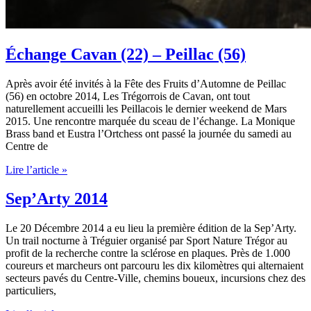
Échange Cavan (22) – Peillac (56)
Après avoir été invités à la Fête des Fruits d’Automne de Peillac
(56) en octobre 2014, Les Trégorrois de Cavan, ont tout
naturellement accueilli les Peillacois le dernier weekend de Mars
2015. Une rencontre marquée du sceau de l’échange. La Monique
Brass band et Eustra l’Ortchess ont passé la journée du samedi au
Centre de
Échange
Lire l’article »
Cavan
(22)
Sep’Arty 2014
–
Peillac
Le 20 Décembre 2014 a eu lieu la première édition de la Sep’Arty.
(56)
Un trail nocturne à Tréguier organisé par Sport Nature Trégor au
profit de la recherche contre la sclérose en plaques. Près de 1.000
coureurs et marcheurs ont parcouru les dix kilomètres qui alternaient
secteurs pavés du Centre-Ville, chemins boueux, incursions chez des
particuliers,