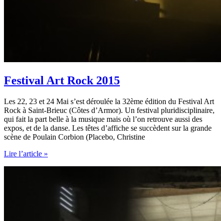
Festival Art Rock 2015
Les 22, 23 et 24 Mai s’est déroulée la 32ème édition du Festival Art
Rock à Saint-Brieuc (Côtes d’Armor). Un festival pluridisciplinaire,
qui fait la part belle à la musique mais où l’on retrouve aussi des
expos, et de la danse. Les têtes d’affiche se succèdent sur la grande
scène de Poulain Corbion (Placebo, Christine
Festival
Lire l’article »
Art
Rock
2015