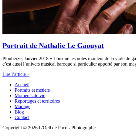
Portrait de Nathalie Le Gaouyat
Plouberze, Janvier 2018 « Lorsque les notes montent de la viole de gam
c’est aussi l’univers musical baroque si particulier apporté par son ma
Portrait
Lire l’article »
de
Accueil
Nathalie
Portraits et métiers
Le
Moments de vie
Gaouyat
Reportages et territoires
Mariage
Blog
Contact
Copyright © 2026 L'Oeil de Paco - Photographe