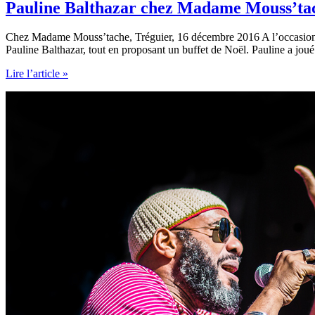
Pauline Balthazar chez Madame Mouss’ta
Chez Madame Mouss’tache, Tréguier, 16 décembre 2016 A l’occasion des
Pauline Balthazar, tout en proposant un buffet de Noël. Pauline a joué
Pauline
Lire l’article »
Balthazar
chez
Madame
Mouss’tache