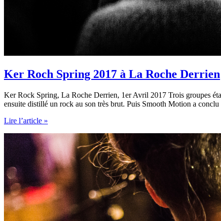
Ker Roch Spring 2017 à La Roche Derrien
Ker Rock Spring, La Roche Derrien, 1er Avril 2017 Trois groupes étai
ensuite distillé un rock au son très brut. Puis Smooth Motion a conclu
Ker
Lire l’article »
Roch
Spring
2017
à
La
Roche
Derrien