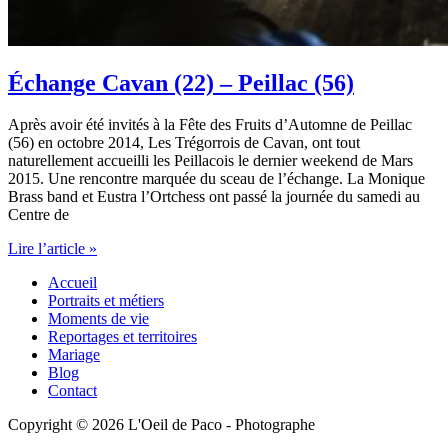
Échange Cavan (22) – Peillac (56)
Après avoir été invités à la Fête des Fruits d’Automne de Peillac
(56) en octobre 2014, Les Trégorrois de Cavan, ont tout
naturellement accueilli les Peillacois le dernier weekend de Mars
2015. Une rencontre marquée du sceau de l’échange. La Monique
Brass band et Eustra l’Ortchess ont passé la journée du samedi au
Centre de
Échange
Lire l’article »
Cavan
Accueil
(22)
Portraits et métiers
–
Moments de vie
Peillac
Reportages et territoires
(56)
Mariage
Blog
Contact
Copyright © 2026 L'Oeil de Paco - Photographe