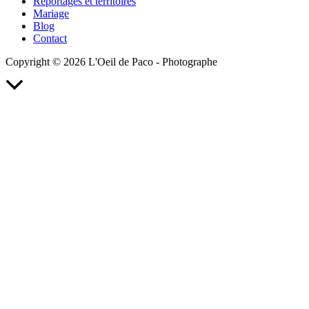
Reportages et territoires
Valorisation
Mariage
des
Blog
Algues)
Contact
Copyright © 2026 L'Oeil de Paco - Photographe
Retour
en
haut