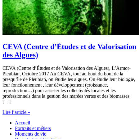
CEVA (Centre d’Études et de Valorisation
des Algues)
CEVA (Centre d’Études et de Valorisation des Algues), L’Armor-
Pleubian, Octobre 2017 Au CEVA, tout au bout du bout de la
presqu’île de Pleubian, on étudie les algues. On étudie leur biologie,
leur fonctionnement , leur développement (croissance,
reproduction…) pour assister les collectivités locales et les
professionnels dans la gestion des marées vertes et des biomasses
[…]
CEVA
Lire l’article »
(Centre
Accueil
d’Études
Portraits et métiers
et
Moments de vie
de