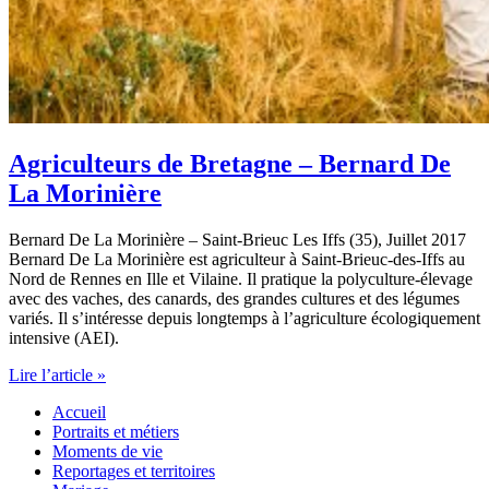
Agriculteurs de Bretagne – Bernard De
La Morinière
Bernard De La Morinière – Saint-Brieuc Les Iffs (35), Juillet 2017
Bernard De La Morinière est agriculteur à Saint-Brieuc-des-Iffs au
Nord de Rennes en Ille et Vilaine. Il pratique la polyculture-élevage
avec des vaches, des canards, des grandes cultures et des légumes
variés. Il s’intéresse depuis longtemps à l’agriculture écologiquement
intensive (AEI).
Agriculteurs
Lire l’article »
de
Accueil
Bretagne
Portraits et métiers
–
Moments de vie
Bernard
Reportages et territoires
De