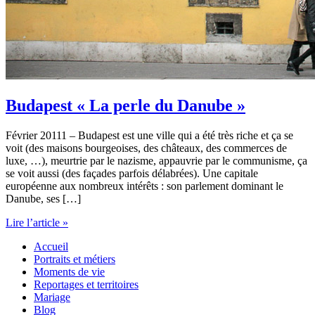
Budapest « La perle du Danube »
Février 20111 – Budapest est une ville qui a été très riche et ça se
voit (des maisons bourgeoises, des châteaux, des commerces de
luxe, …), meurtrie par le nazisme, appauvrie par le communisme, ça
se voit aussi (des façades parfois délabrées). Une capitale
européenne aux nombreux intérêts : son parlement dominant le
Danube, ses […]
Budapest
Lire l’article »
«
Accueil
La
Portraits et métiers
perle
Moments de vie
du
Reportages et territoires
Danube
Mariage
»
Blog